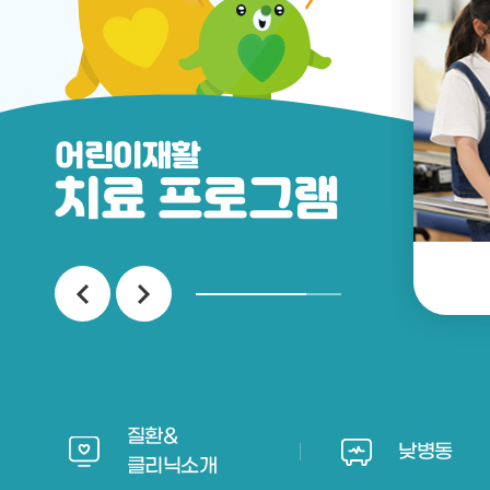
어린이재활
치료 프로그램
특수치료
질환&
낮병동
클리닉소개