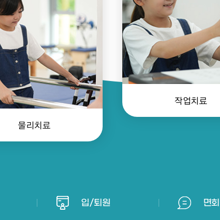
작업치료
물리치료
입/퇴원
면회