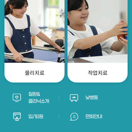
물리치료
작업치료
질환&
낮병동
클리닉소개
입/퇴원
면회안내