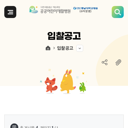
전체메뉴
입찰공고
입찰공고
게시물 검색
,
4
1
총 게시물
페이지
/ 1