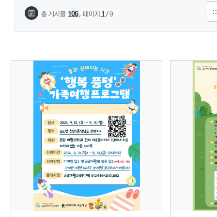
,
106
1
총 게시물
페이지
/ 9