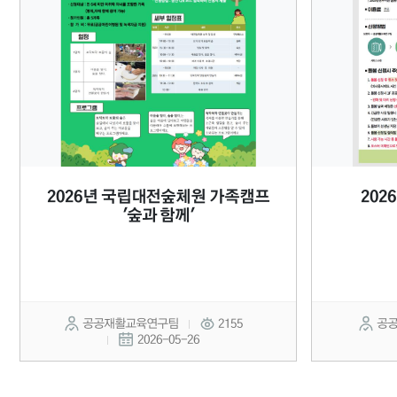
2026년 국립대전숲체원 가족캠프
202
'숲과 함께'
공공재활교육연구팀
2155
공
2026-05-26