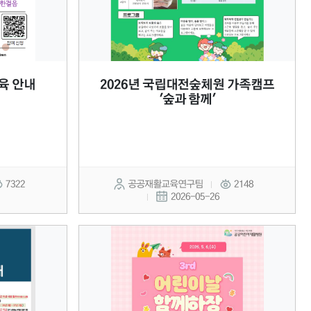
육 안내
2026년 국립대전숲체원 가족캠프
'숲과 함께'
7322
공공재활교육연구팀
2148
2026-05-26