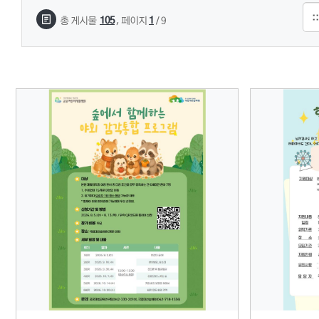
,
105
1
총 게시물
페이지
/ 9