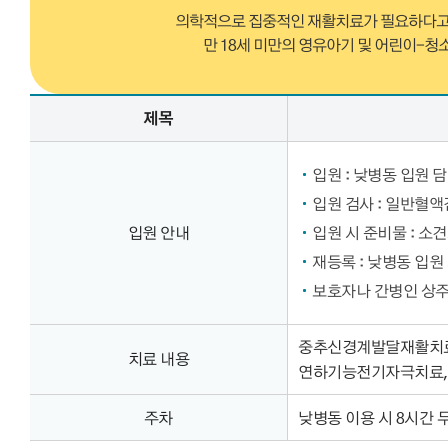
의학적으로 집중적인 재활치료가 필요하다고
만 18세 미만의 영유아기 및 어린이-청
낮병동 입원절차 – 병동, 병동 입원 정보 제공
제목
입원 : 낮병동 입원 
입원 검사 : 일반혈액
입원 안내
입원 시 준비물 : 소견
재등록 : 낮병동 입원
보호자나 간병인 상주
중추신경계발달재활치료,
치료 내용
연하기능전기자극치료, 전
주차
낮병동 이용 시 8시간 