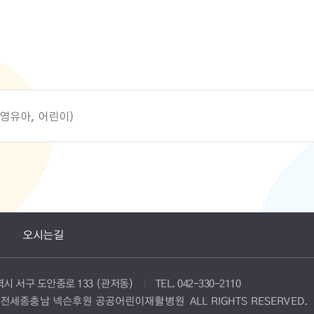
층 영유아, 어린이)
오시는길
광역시 서구 도안중로 133 (관저동)
TEL.
042-330-2110
 ⓒ 대전세종충남 넥슨후원 공공어린이재활병원
ALL RIGHTS RESERVED.