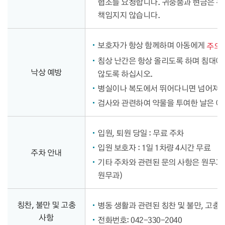
협조를 요청합니다. 귀중품과 현금은 분
책임지지 않습니다.
보호자가 항상 함께하며 아동에게
주의
침상 난간은 항상 올리도록 하며 침대에
낙상 예방
않도록 하십시오.
병실이나 복도에서 뛰어다니면 넘어져 
검사와 관련하여 약물을 투여한 날은 
입원, 퇴원 당일 : 무료 주차
입원 보호자 : 1일 1차량 4시간 무료
주차 안내
기타 주차와 관련된 문의 사항은 원무과
원무과)
칭찬, 불만 및 고충
병동 생활과 관련된 칭찬 및 불만, 고충
사항
전화번호: 042-330-2040