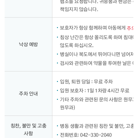
협조를 요청합니다. 귀중품과 현금은 분
책임지지 않습니다.
보호자가 항상 함께하며 아동에게
주의
침상 난간은 항상 올리도록 하며 침대에
낙상 예방
않도록 하십시오.
병실이나 복도에서 뛰어다니면 넘어져 
검사와 관련하여 약물을 투여한 날은 
입원, 퇴원 당일 : 무료 주차
입원 보호자 : 1일 1차량 4시간 무료
주차 안내
기타 주차와 관련된 문의 사항은 원무과
원무과)
칭찬, 불만 및 고충
병동 생활과 관련된 칭찬 및 불만, 고충
사항
전화번호: 042-330-2040