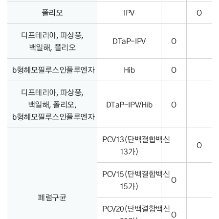
폴리오
IPV
O
디프테리아, 파상풍,
DTaP-IPV
O
백일해, 폴리오
b형헤모필루스인플루엔자
Hib
O
디프테리아, 파상풍,
백일해, 폴리오,
DTaP-IPV/Hib
O
b형헤모필루스인플루엔자
PCV13(단백결합백신
O
13가)
PCV15(단백결합백신
O
15가)
폐렴구균
PCV20(단백결합백신
O