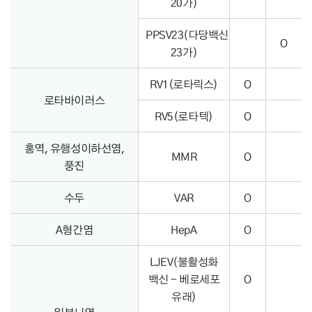
20가)
PPSV23(다당백신
O
23가)
RV1(로타릭스)
O
로타바이러스
RV5(로타텍)
O
홍역, 유행성이하선염,
MMR
O
풍진
수두
VAR
O
A형간염
HepA
O
LJEV(불활성화
백신 - 베로세포
O
유래)