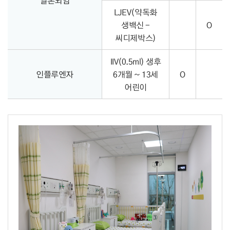
일본뇌염
LJEV(약독화
생백신 -
O
씨디제박스)
IIV(0.5ml) 생후
인플루엔자
6개월 ~ 13세
O
어린이