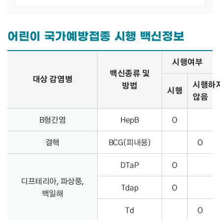
어린이 국가예방접종 시행 백신정보
어린이 국가예방접종 시행 백신정보 – 대상 감염병, 백신종류 및 방법, 시행여부 정보 제공
시행여부
백신종류 및
대상 감염병
시행하
방법
시행
않음
B형간염
HepB
O
결핵
BCG(피내용)
O
DTaP
O
디프테리아, 파상풍,
Tdap
O
백일해
Td
O