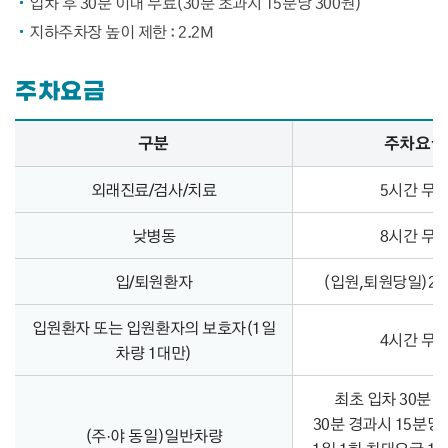
입차 후 30분 이내 무료(30분 초과시 15분당 300원)
지하주차장 높이 제한 : 2.2M
주차요금
주차요금 – 구분, 주차요금, 비고 정보 제공
구분
주차요금
외래진료/검사/치료
5시간 무
낮병동
8시간 무
입/퇴원환자
(입원,퇴원당일)2
입원환자 또는 입원환자의 보호자(1일
4시간 무
차량 1대만)
최초 입차 30분 
30분 경과시 15분당 
(주·야 동일)일반차량