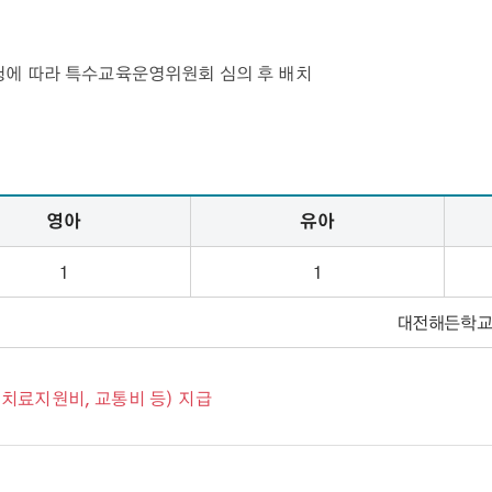
청에 따라 특수교육운영위원회 심의 후 배치
영아
유아
1
1
대전해든학
치료지원비, 교통비 등) 지급