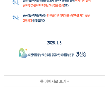
대전세종충남
큰 이미지로 보기 +
넥슨후원
공공어린이재활병원
로고