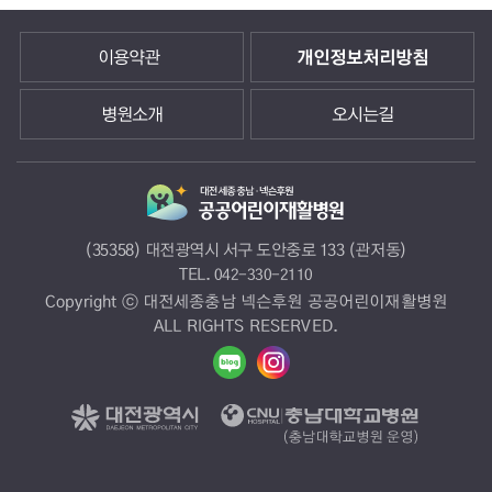
안전보건
경영방침
이용약관
개인정보처리방침
대전
세종
병원소개
오시는길
충남
넥슨
후원
공공어린이재활병원은
환자
(35358) 대전광역시 서구 도안중로 133 (관저동)
및
TEL.
042-330-2110
근로자의
Copyright ⓒ 대전세종충남 넥슨후원 공공어린이재활병원
안전을
ALL RIGHTS RESERVED.
최우선으로
생각하며
안전한
근로환경
조성
및